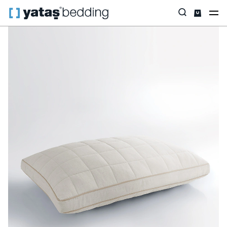
Anasayfa
Yastık & Yorgan
İhtiyaca Göre
Mellie