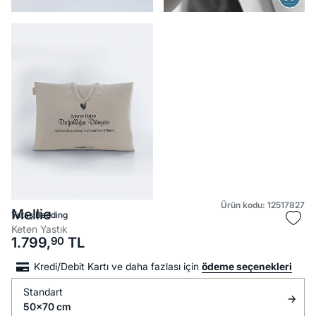
Ürün kodu: 12517827
Mellie
Yataş Bedding
Keten Yastık
1.799,
90
TL
Kredi/Debit Kartı ve daha fazlası için
ödeme seçenekleri
Standart
50x70 cm