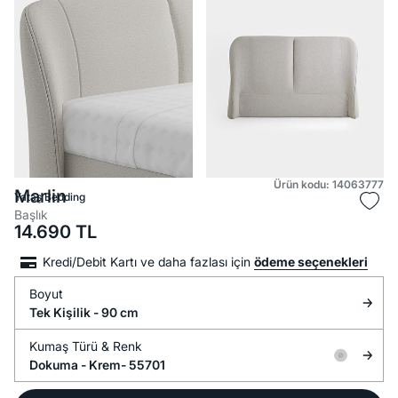
Ürün kodu: 14063777
Marlin
Yataş Bedding
Başlık
14.690
TL
Kredi/Debit Kartı ve daha fazlası için
ödeme seçenekleri
Boyut
Tek Kişilik - 90 cm
Kumaş Türü &
Renk
Dokuma -
Krem- 55701