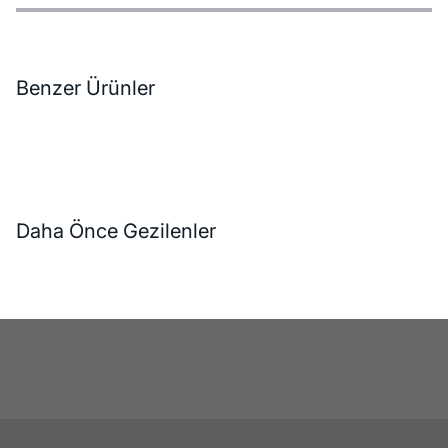
Özellikler
Ödeme Seçenekleri
Teslimat ve İade Koşulları
Benzer Ürünler
Daha Önce Gezilenler