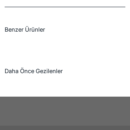
Özellikler
Ödeme Seçenekleri
Teslimat ve İade Koşulları
Benzer Ürünler
Daha Önce Gezilenler