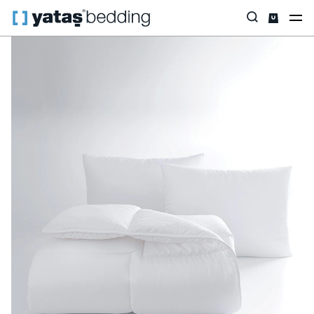
Anasayfa
Yastık & Yorgan
Yorgan
Lucy