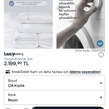
Ürün kodu: 13497274
Lucy
Yataş Bedding
Yorgan&Yastık Set
2.199,
90
TL
Kredi/Debit Kartı ve daha fazlası için
ödeme seçenekleri
Boyut
Çift Kişilik
Renk
Beyaz