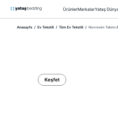
Ürünler
Markalar
Yataş Dünya
Anasayfa
Ev Tekstili
Tüm Ev Tekstili
Nevresim Takımı &
Ev Tekstilinde İndirim Mevsimi
Keşfet