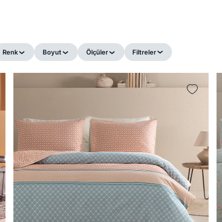
Renk
Boyut
Ölçüler
Filtreler