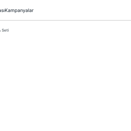
sı
Kampanyalar
 Seti