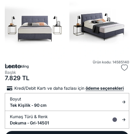
Ürün kodu: 14585140
Lento
Yataş Bedding
Başlık
7.829
TL
Kredi/Debit Kartı ve daha fazlası için
ödeme seçenekleri
Boyut
Tek Kişilik - 90 cm
Kumaş Türü &
Renk
Dokuma -
Gri-14501