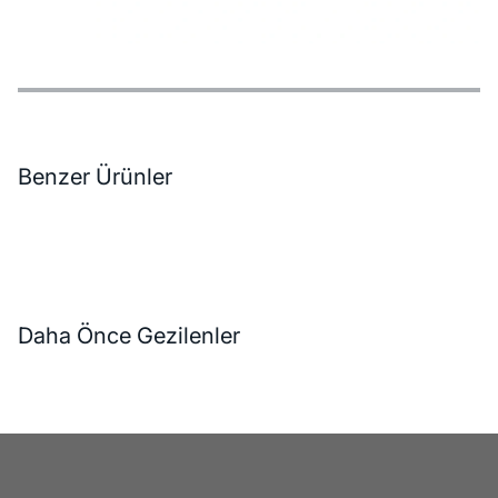
Özellikler
Ödeme Seçenekleri
Teslimat ve İade Koşulları
Benzer Ürünler
Daha Önce Gezilenler