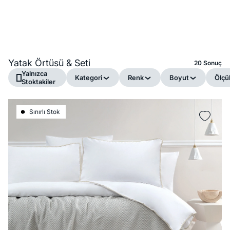
Yatak Örtüsü & Seti
20 Sonuç
Yalnızca
Kategori
Renk
Boyut
Ölçü
Stoktakiler
Sınırlı Stok