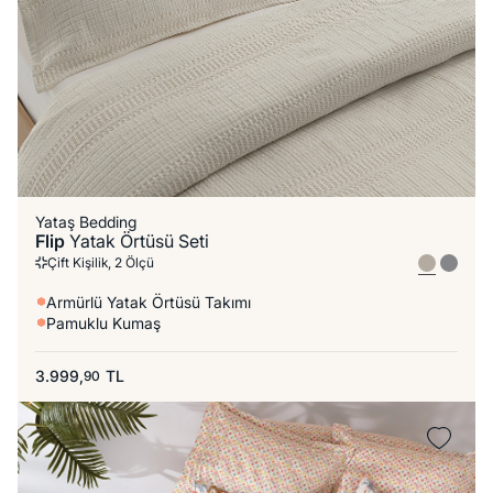
Yataş Bedding
Flip
Yatak Örtüsü Seti
Çift Kişilik, 2 Ölçü
Armürlü Yatak Örtüsü Takımı
Pamuklu Kumaş
3.999,
TL
90