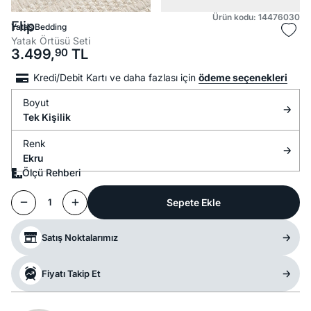
Ürün kodu: 14476030
Flip
Yataş Bedding
Yatak Örtüsü Seti
3.499,
90
TL
Kredi/Debit Kartı ve daha fazlası için
ödeme seçenekleri
Boyut
Tek Kişilik
Renk
Ekru
Ölçü Rehberi
Sepete Ekle
1
Satış Noktalarımız
Fiyatı Takip Et