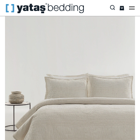
Anasayfa
Ev Tekstili
Tüm Ev Tekstili
Yatak Örtüsü & Seti
Fli