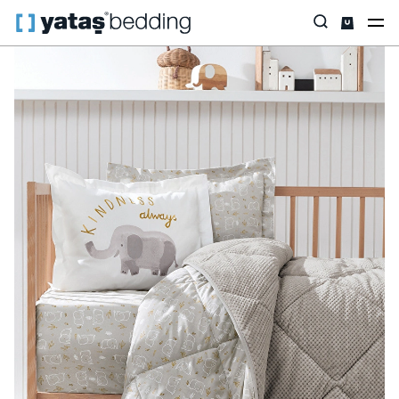
Anasayfa
Yataş Mini
Mini Tekstil
Fante