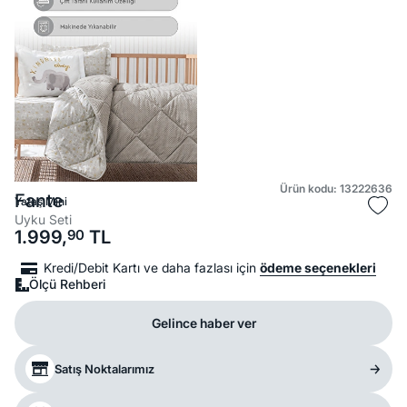
Ürün kodu: 13222636
Fante
Yataş Mini
Uyku Seti
1.999,
90
TL
Kredi/Debit Kartı ve daha fazlası için
ödeme seçenekleri
Ölçü Rehberi
Gelince haber ver
Satış Noktalarımız