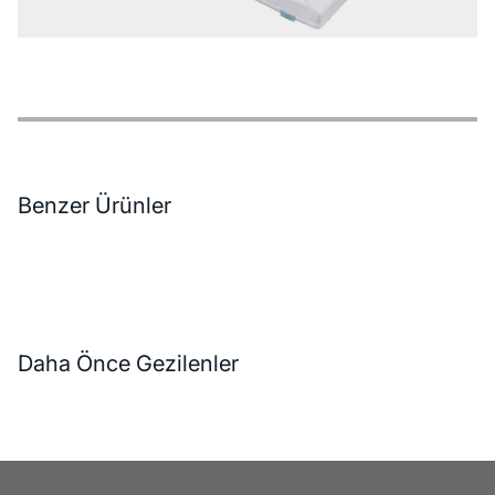
Özellikler
Ödeme Seçenekleri
Teslimat ve İade Koşulları
Benzer Ürünler
Daha Önce Gezilenler