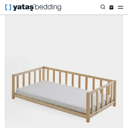
Anasayfa
Yataş Mini
Montessorri
Dreamy Set