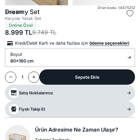
Ürün kodu: 14475212
Dreamy Set
Yataş Mini
Karyola Yatak Set
Online Özel
8.999
TL
9.749
TL
Kredi/Debit Kartı ve daha fazlası için
ödeme seçenekleri
Boyut
80x160 cm
Sepete Ekle
1
Satış Noktalarımız
Fiyatı Takip Et
Ürün Adresime Ne Zaman Ulaşır?
Tahmini Teslimat: