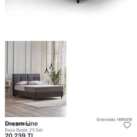
Ürün kodu: 1490019
Dream Line
Yataş Bedding
Baza Başlık 2'li Set
20.239
TL