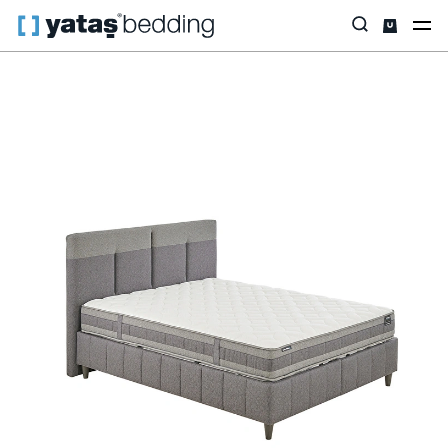
Anasayfa
Baza & Başlık
Tüm Setler
Yatak & Baza & Başlık Set