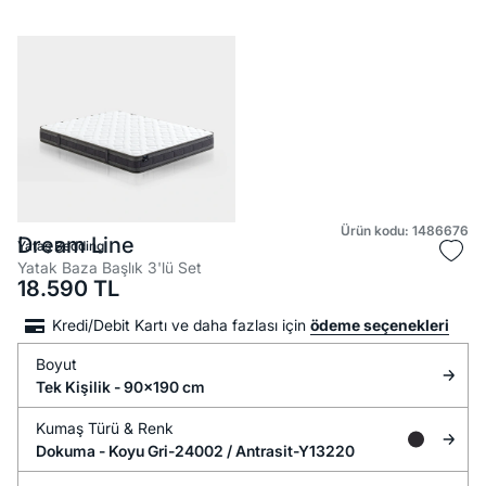
Ürün kodu: 1486676
Dream Line
Yataş Bedding
Yatak Baza Başlık 3'lü Set
18.590
TL
Kredi/Debit Kartı ve daha fazlası için
ödeme seçenekleri
Boyut
Tek Kişilik - 90x190 cm
Kumaş Türü &
Renk
Dokuma -
Koyu Gri-24002 / Antrasit-Y13220