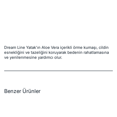
Dream Line Yatak'ın Aloe Vera içerikli örme kumaşı, cildin
esnekliğini ve tazeliğini koruyarak bedenin rahatlamasına
ve yenilenmesine yardımcı olur.
Özellikler
Ödeme Seçenekleri
Teslimat ve İade Koşulları
Benzer Ürünler