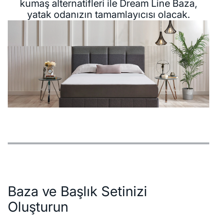
kumaş alternatifleri ile Dream Line Baza,
yatak odanızın tamamlayıcısı olacak.
Özellikler
Ödeme Seçenekleri
Teslimat ve İade Koşulları
Baza ve Başlık Setinizi
Oluşturun