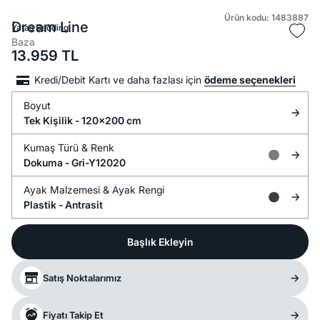
Ürün kodu: 1483887
Dream Line
Yataş Bedding
Baza
13.959
TL
Kredi/Debit Kartı ve daha fazlası için
ödeme seçenekleri
Boyut
Tek Kişilik - 120x200 cm
Kumaş Türü &
Renk
Dokuma -
Gri-Y12020
Ayak Malzemesi &
Ayak Rengi
Plastik -
Antrasit
Başlık Ekleyin
Satış Noktalarımız
Fiyatı Takip Et