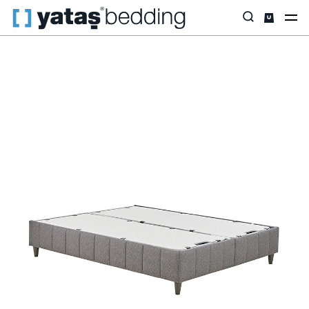
Anasayfa
Baza & Başlık
İhtiyaca Göre
Dream Line