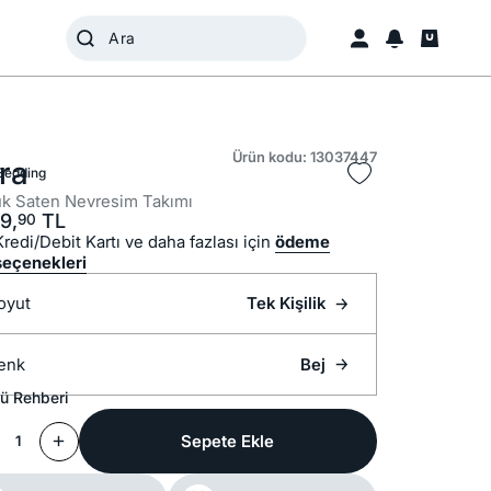
Ürün kodu: 13037447
ra
Bedding
k Saten Nevresim Takımı
9,
TL
90
Kredi/Debit Kartı ve daha fazlası için
ödeme
seçenekleri
oyut
Tek Kişilik
enk
Bej
ü Rehberi
Sepete Ekle
1