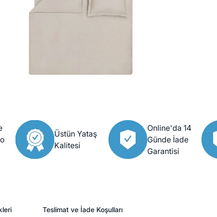
e
Online'da 14
Üstün Yataş
go
Günde İade
Kalitesi
Garantisi
leri
Teslimat ve İade Koşulları