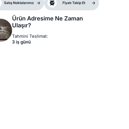
Satış Noktalarımız
Fiyatı Takip Et
Ürün Adresime Ne Zaman
Ulaşır?
Tahmini Teslimat:
3 iş günü