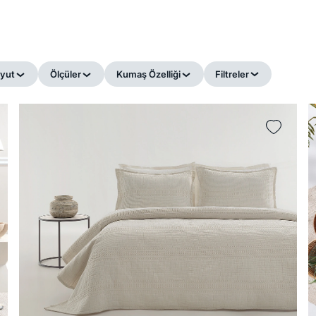
yut
Ölçüler
Kumaş Özelliği
Filtreler