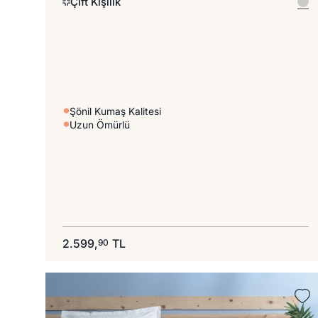
Çift Kişilik
Şönil Kumaş Kalitesi
Uzun Ömürlü
2.599,
TL
90