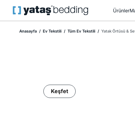
Ürünler
Ma
Anasayfa
Ev Tekstili
Tüm Ev Tekstili
Yatak Örtüsü & Se
Ev Tekstilinde İndirim Mevsimi
Keşfet