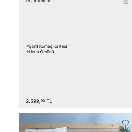
Çift Kişilik
Şönil Kumaş Kalitesi
Uzun Ömürlü
2.599,
TL
90