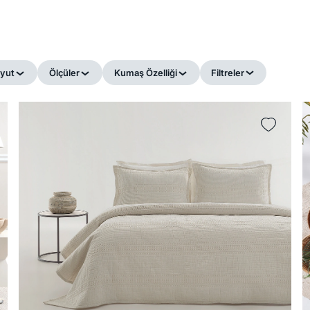
yut
Ölçüler
Kumaş Özelliği
Filtreler