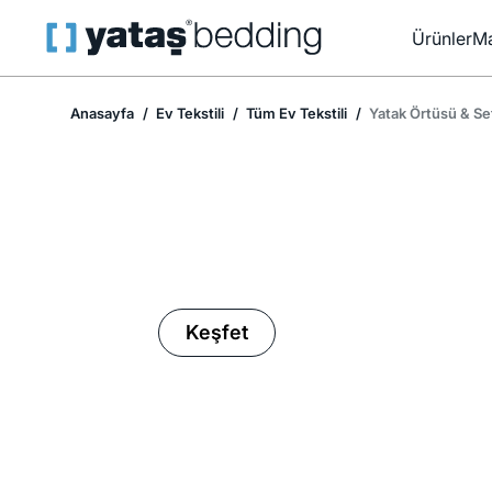
Ürünler
Ma
Anasayfa
Ev Tekstili
Tüm Ev Tekstili
Yatak Örtüsü & Se
Ev Tekstilinde İndirim Mevsimi
Keşfet