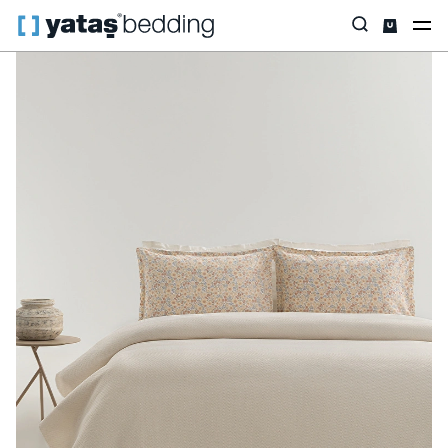
Anasayfa
Ev Tekstili
Tüm Ev Tekstili
Pike & Pike Takımı
Cora