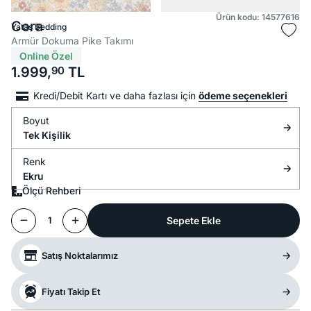
Ürün kodu: 14577616
Cora
Yataş Bedding
Armür Dokuma Pike Takımı
Online Özel
1.999,
90
TL
Kredi/Debit Kartı ve daha fazlası için
ödeme seçenekleri
Boyut
Tek Kişilik
Renk
Ekru
Ölçü Rehberi
Sepete Ekle
1
Satış Noktalarımız
Fiyatı Takip Et