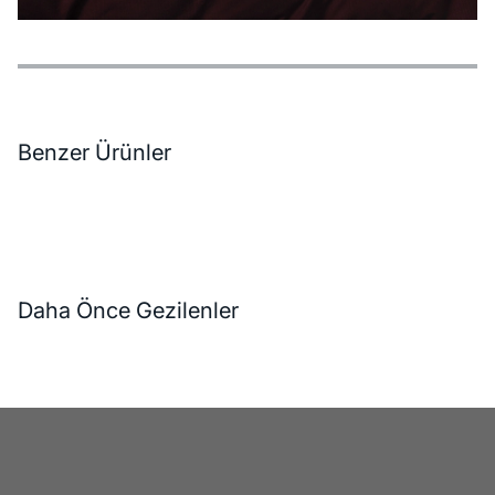
Özellikler
Ödeme Seçenekleri
Teslimat ve İade Koşulları
Benzer Ürünler
Daha Önce Gezilenler