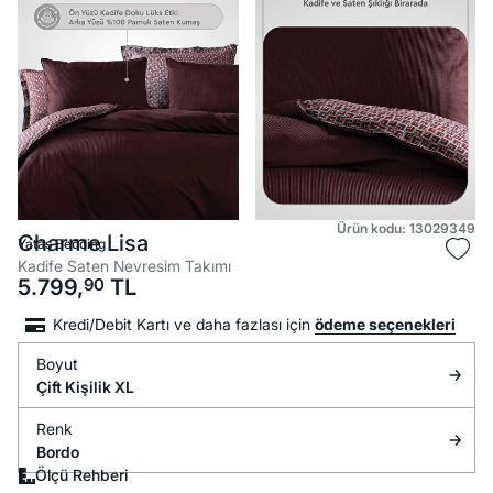
Ürün kodu: 13029349
Charme Lisa
Yataş Bedding
Kadife Saten Nevresim Takımı
5.799,
90
TL
Kredi/Debit Kartı ve daha fazlası için
ödeme seçenekleri
Boyut
Çift Kişilik XL
Renk
Bordo
Ölçü Rehberi