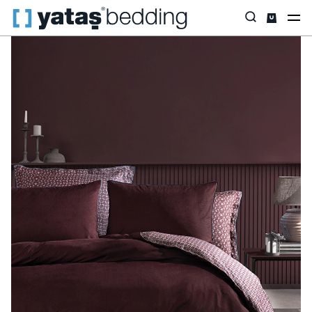
Anasayfa
Ev Tekstili
Öne Çıkanlar
Saten
Charme Lisa