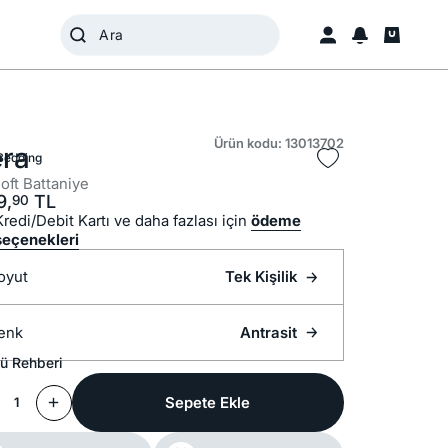
Ürün kodu: 13013702
era
Bedding
oft Battaniye
9,
TL
90
Kredi/Debit Kartı ve daha fazlası için
ödeme
seçenekleri
oyut
Tek Kişilik
enk
Antrasit
ü Rehberi
Sepete Ekle
1