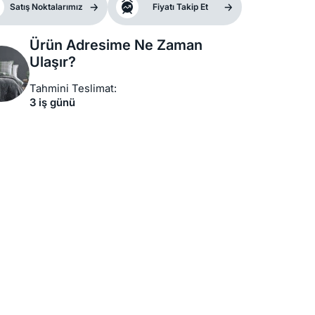
Satış Noktalarımız
Fiyatı Takip Et
Ürün Adresime Ne Zaman
Ulaşır?
Tahmini Teslimat:
3 iş günü