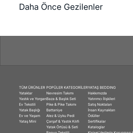
Daha Önce Gezilenler
TÜM ÜRÜNLER
POPÜLER KATEGORİLER
YATAŞ BEDDING
Yataklar
Nevresim Takımı
Hakkımızda
Yastık ve Yorgan
Baza & Başlık Seti
Yatırımcı İlişkileri
Ev Tekstili
Pike & Pike Takımı
Satış Noktaları
Yatak Başlığı
Battaniye
İnsan Kaynakları
Ev ve Yaşam
Alez & Uyku Pedi
Ödüller
Yataş Mini
Çarşaf & Yastık Kılıfı
Sertifikalar
Yatak Örtüsü & Seti
Kataloglar
Banyo Tekstili
Kişisel Verilerin Korunmas