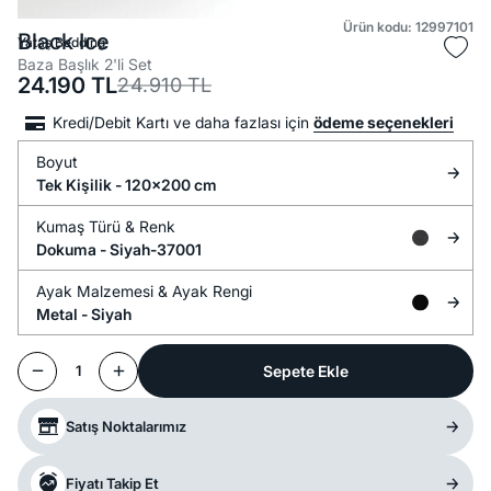
Ürün kodu: 12997101
Black Ice
Yataş Bedding
Baza Başlık 2'li Set
24.190
TL
24.910
TL
Kredi/Debit Kartı ve daha fazlası için
ödeme seçenekleri
Boyut
Tek Kişilik - 120x200 cm
Kumaş Türü &
Renk
Dokuma -
Siyah-37001
Ayak Malzemesi &
Ayak Rengi
Metal -
Siyah
Sepete Ekle
1
Satış Noktalarımız
Fiyatı Takip Et