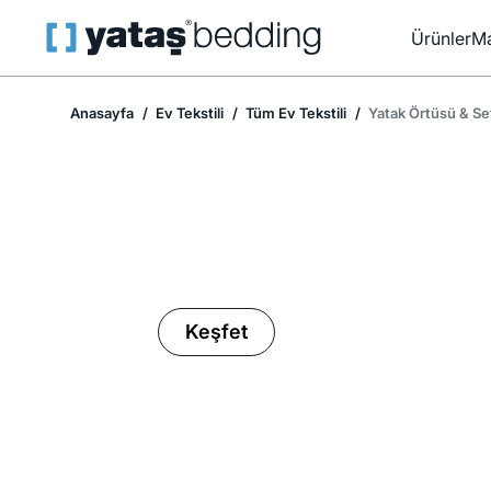
Ürünler
Ma
Anasayfa
Ev Tekstili
Tüm Ev Tekstili
Yatak Örtüsü & Se
Ev Tekstilinde İndirim Mevsimi
Keşfet