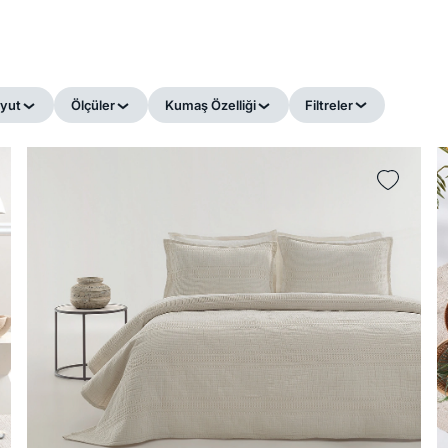
yut
Ölçüler
Kumaş Özelliği
Filtreler