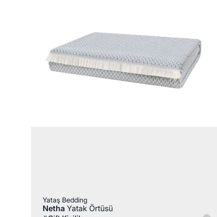
Yataş Bedding
Netha
Yatak Örtüsü