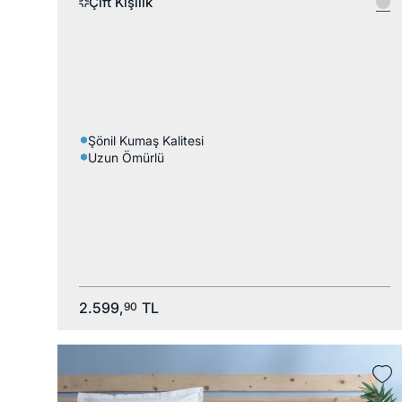
Çift Kişilik
Şönil Kumaş Kalitesi
Uzun Ömürlü
2.599,
TL
90