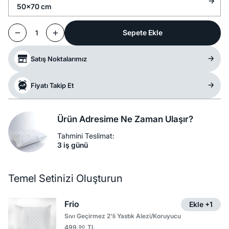
50x70 cm
Sepete Ekle
1
Satış Noktalarımız
Fiyatı Takip Et
Ürün Adresime Ne Zaman Ulaşır?
Tahmini Teslimat:
3 iş günü
Temel Setinizi Oluşturun
Frio
Ekle +1
Sıvı Geçirmez 2'li Yastık Alezi/Koruyucu
499,
TL
90