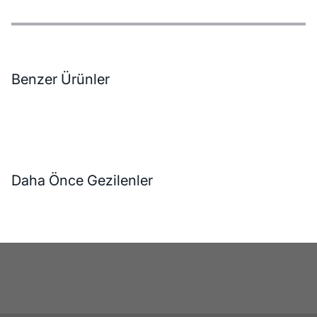
Özellikler
Ödeme Seçenekleri
Teslimat ve İade Koşulları
Benzer Ürünler
Daha Önce Gezilenler