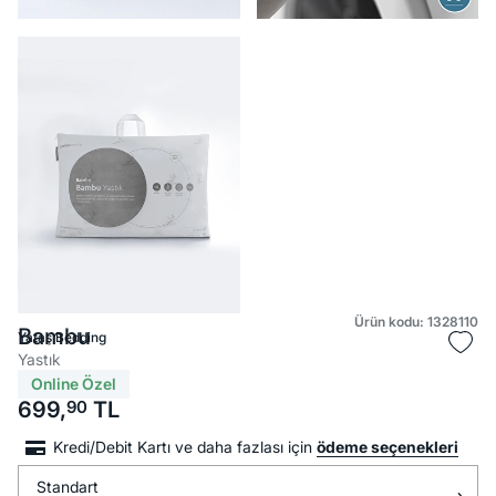
Ürün kodu: 1328110
Bambu
Yataş Bedding
Yastık
Online Özel
699,
90
TL
Kredi/Debit Kartı ve daha fazlası için
ödeme seçenekleri
Standart