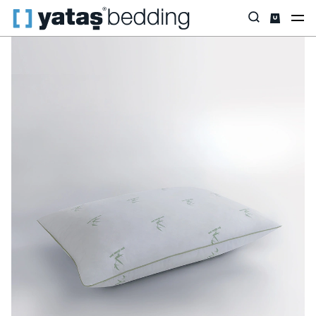
Anasayfa
Yastık & Yorgan
Yastık
Bambu
Bambu