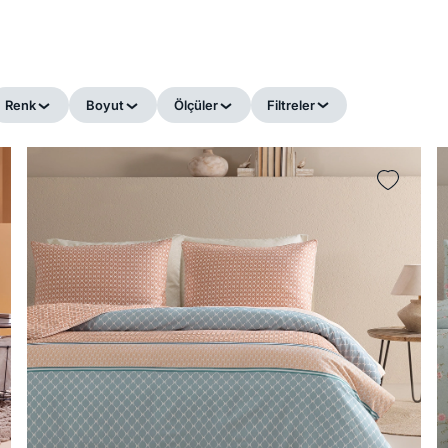
Renk
Boyut
Ölçüler
Filtreler