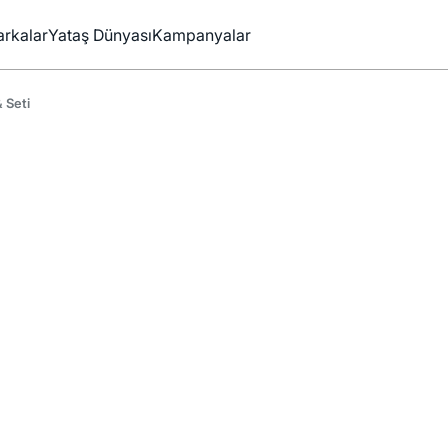
rkalar
Yataş Dünyası
Kampanyalar
 Seti