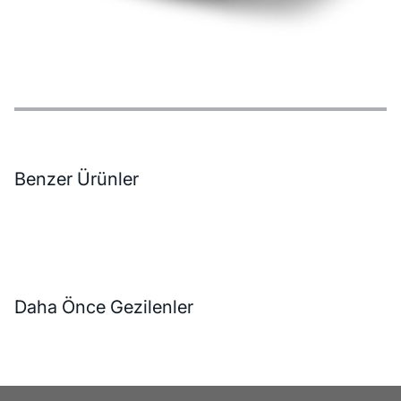
Özellikler
Ödeme Seçenekleri
Teslimat ve İade Koşulları
Benzer Ürünler
Daha Önce Gezilenler