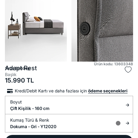
Ürün kodu: 13603348
Adapt Rest
Yataş Bedding
Başlık
15.990
TL
Kredi/Debit Kartı ve daha fazlası için
ödeme seçenekleri
Boyut
Çift Kişilik - 160 cm
Kumaş Türü &
Renk
Dokuma -
Gri - Y12020