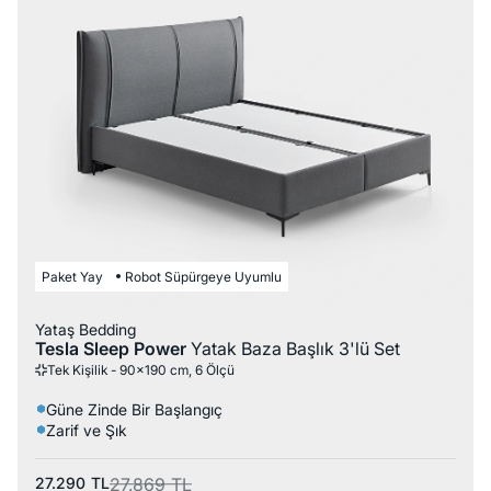
Paket Yay
Robot Süpürgeye Uyumlu
Yataş Bedding
Tesla Sleep Power
Yatak Baza Başlık 3'lü Set
Tek Kişilik - 90x190 cm, 6 Ölçü
Güne Zinde Bir Başlangıç
Zarif ve Şık
27.290
TL
27.869
TL